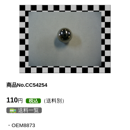
商品No.CC54254
110
円
（送料別）
税込
送料一覧
・OEM8873